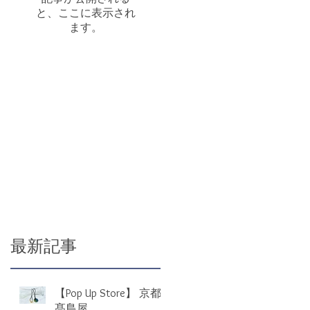
と、ここに表示され
ます。
だ
月
最新記事
【Pop Up Store】 京都
髙島屋