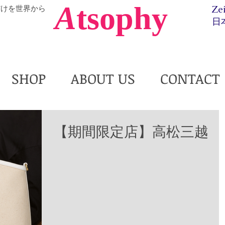
A
tsophy
だけを世界から
Ze
日
SHOP
ABOUT US
CONTACT
【期間限定店】高松三越