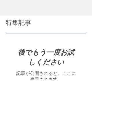
等を扱うセレクトショップ＜アトソフィー
＞。 京都の髙島屋さんに1週間限定で出店さ
せていただきます。 【先行販売】Zeitholzの
ソーラーモデル(Ladies')が新登場! 今、日本で
お求めいただけるのはこちら京都髙島屋だけ
です！...
特集記事
後でもう一度お試
しください
記事が公開されると、ここに
表示されます。