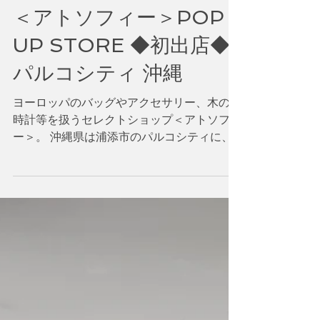
＜アトソフィー＞POP
UP STORE ◆初出店◆
パルコシティ 沖縄
ヨーロッパのバッグやアクセサリー、木の腕
時計等を扱うセレクトショップ＜アトソフィ
ー＞。 沖縄県は浦添市のパルコシティに、5
日間限定でなんと初出店をさせていただきま
す。 是非この機会にお近くの方はお越し下
さい。 期間：11月27日(水)～12月1日(日)10
時～20時...