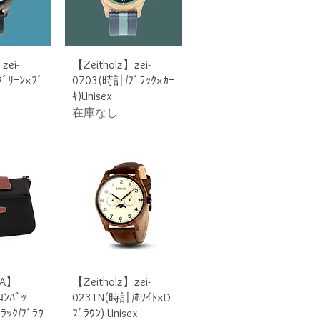
ビュー
クイックビュー
zei-
【Zeitholz】zei-
ﾞﾘｰﾝ×ﾌﾞ
0703(時計/ﾌﾞﾗｯｸ×ｶｰ
ｷ)Unisex
在庫なし
ビュー
クイックビュー
NA】
【Zeitholz】zei-
ﾛﾝﾊﾞｯ
0231N(時計/ﾎﾜｲﾄ×D
ﾞﾗｯｸ/ﾌﾞﾗｳ
ﾌﾞﾗｳﾝ) Unisex