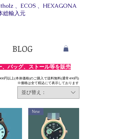
itholz 、ECOS 、HEXAGONA
本総輸入元​​
BLOG
ー、バッグ、ストール等を販売
,000円以上(本体価格)のご購入で送料無料(通常4
90円)
※価格は全て税込にて表示しております
並び替え：
New