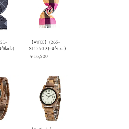
ビュー
クイックビュー
51-
【AYFEE】(265-
/Black)
ST1350 ｽﾄｰﾙ/Fuxia)
価格
￥16,500