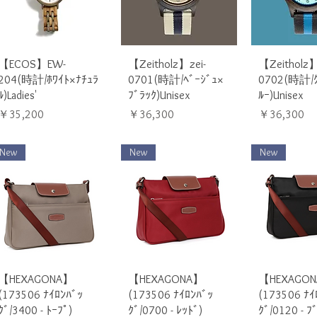
クイックビュー
クイックビュー
クイック
【ECOS】EW-
【Zeitholz】zei-
【Zeitholz】
204(時計/ﾎﾜｲﾄ×ﾅﾁｭﾗ
0701(時計/ﾍﾞｰｼﾞｭ×
0702(時計/ｸ
ﾙ)Ladies'
ﾌﾞﾗｯｸ)Unisex
ﾙｰ)Unisex
価格
価格
価格
￥35,200
￥36,300
￥36,300
New
New
New
クイックビュー
クイックビュー
クイック
【HEXAGONA】
【HEXAGONA】
【HEXAGO
(173506 ﾅｲﾛﾝﾊﾞｯ
(173506 ﾅｲﾛﾝﾊﾞｯ
(173506 ﾅｲ
ｸﾞ/3400 - ﾄｰﾌﾟ)
ｸﾞ/0700 - ﾚｯﾄﾞ)
ｸﾞ/0120 - ﾌ