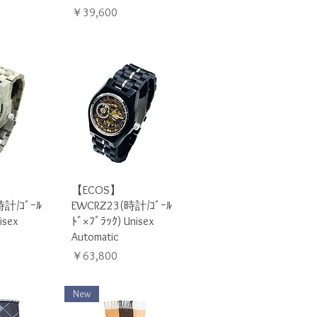
価格
￥39,600
ビュー
クイックビュー
【ECOS】
時計/ｺﾞｰﾙ
EWCRZ23(時計/ｺﾞｰﾙ
isex
ﾄﾞ×ﾌﾞﾗｯｸ) Unisex
Automatic
価格
￥63,800
New