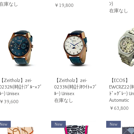
ﾝ)
在庫なし
価格
￥19,800
在庫なし
クイックビュー
クイックビュー
クイック
【Zeitholz】zei-
【Zeitholz】zei-
【ECOS】
0232N(時計/ﾌﾞﾙｰ×ﾌﾞ
0233N(時計/ﾎﾜｲﾄ×ﾌﾞ
EWCRZ22(
ﾙｰ) Unisex
ﾙｰ) Unisex
ﾄﾞ×ｸﾞﾚｰ) Un
Automatic
在庫なし
価格
￥39,600
価格
￥63,800
New
New
New