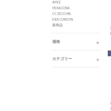
AYFEE
HEXAGONA
CC ZECCHIN
D&X LONDON
新商品
価格
￥4,400
￥63,800
カテゴリー
イヤリング
キーリング
ストール
ネックレス
バッグ
ピアス
ブレスレット
指輪