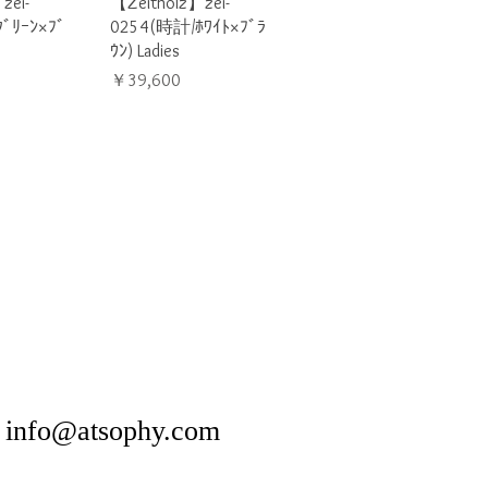
ビュー
クイックビュー
zei-
【Zeitholz】zei-
ﾞﾘｰﾝ×ﾌﾞ
0254(時計/ﾎﾜｲﾄ×ﾌﾞﾗ
ｳﾝ) Ladies
価格
￥39,600
​
info@atsophy.com