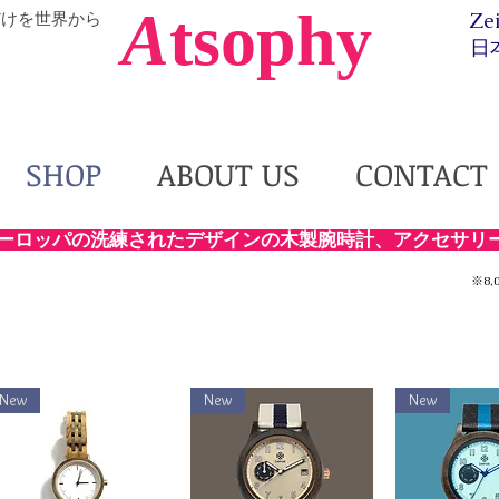
A
tsophy
だけを世界から
Ze
日
SHOP
ABOUT US
CONTACT
ーロッパの洗練されたデザインの木製腕時計、アクセサリ
※8
New
New
New