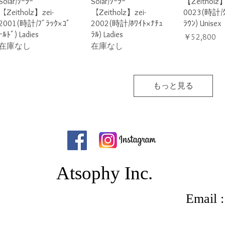
クイックビュー
クイックビュー
クイック
Solar/ｿｰﾗｰ
Solar/ｿｰﾗｰ
【Zeitholz】
【Zeitholz】zei-
【Zeitholz】zei-
0023(時計/ｸ
2001(時計/ﾌﾞﾗｯｸ×ｺﾞ
2002(時計/ﾎﾜｲﾄ×ﾅﾁｭ
ﾗｳﾝ) Unisex
ｰﾙﾄﾞ) Ladies
ﾗﾙ) Ladies
価格
￥52,800
在庫なし
在庫なし
もっと見る
Atsophy Inc.
Email : 