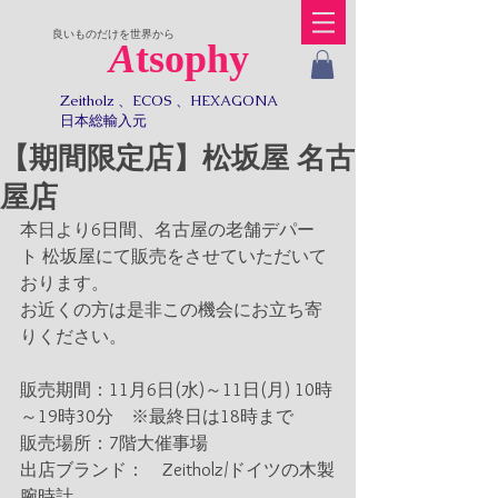
​良いものだけを世界から
A
tsophy
Zeitholz 、ECOS 、HEXAGONA
日本総輸入元​​
【期間限定店】松坂屋 名古
屋店
本日より6日間、名古屋の老舗デパー
ト 松坂屋にて販売をさせていただいて
おります。
お近くの方は是非この機会にお立ち寄
りください。
販売期間：11月6日(水)～11日(月) 10時
～19時30分　※最終日は18時まで
販売場所：7階大催事場
出店ブランド：　Zeitholz/ドイツの木製
腕時計