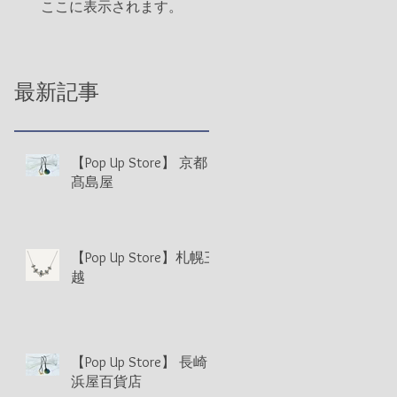
ここに表示されます。
最新記事
【Pop Up Store】 京都
髙島屋
【Pop Up Store】札幌三
越
【Pop Up Store】 長崎
浜屋百貨店