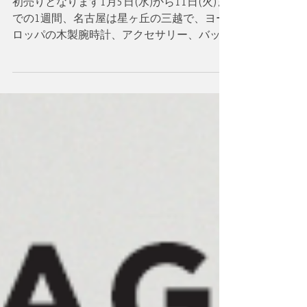
【期間限定店】星ヶ丘三
越
初売りとなります1月5日(水)から11日(火)ま
での1週間、名古屋は星ヶ丘の三越で、ヨー
ロッパの木製腕時計、アクセサリー、バッグ
等洗練されたアイテムの数々を販売させてい
ただきます。 ・ オシャレ感高い木製腕時計
やヴェネチアングラスの腕時計、アクセサリ
ー、バッグ等を扱っており...