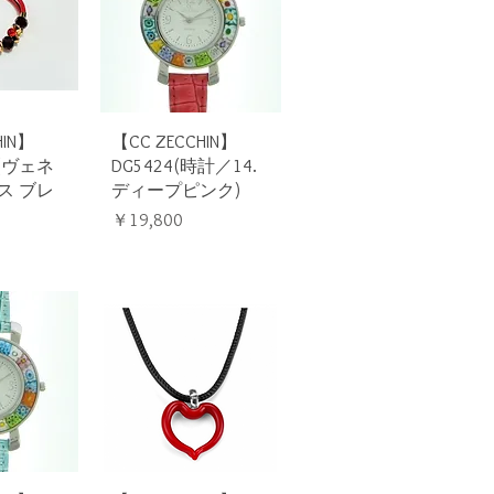
ビュー
クイックビュー
HIN】
【CC ZECCHIN】
3(ヴェネ
DG5424(時計／14.
ス ブレ
ディープピンク)
価格
￥19,800