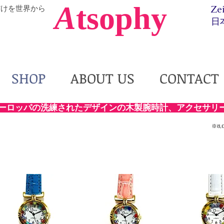
A
tsophy
だけを世界から
Ze
日
SHOP
ABOUT US
CONTACT
ーロッパの洗練されたデザインの木製腕時計、アクセサリ
※8