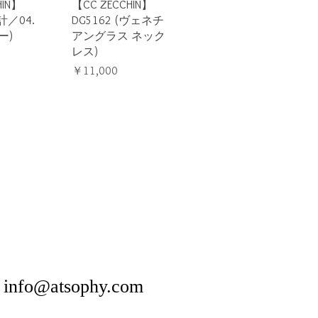
ビュー
クイックビュー
HIN】
【CC ZECCHIN】
計／04.
DG5162 (ヴェネチ
ー)
アングラス ネック
レス)
価格
￥11,000
​
info@atsophy.com