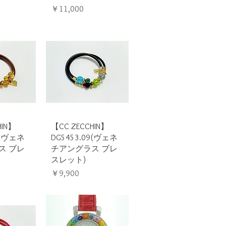
価格
￥11,000
ビュー
クイックビュー
HIN】
【CC ZECCHIN】
9(ヴェネ
DG5453.09(ヴェネ
ス ブレ
チアングラス ブレ
スレット)
価格
￥9,900