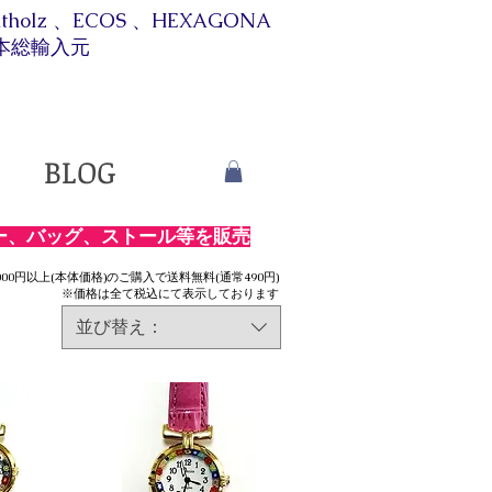
itholz 、ECOS 、HEXAGONA
本総輸入元​​
BLOG
ー、バッグ、ストール等を販売
,000円以上(本体価格)のご購入で送料無料(通常4
90円)
※価格は全て税込にて表示しております
並び替え：