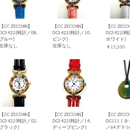
クイックビュー
クイックビュー
クイック
【CC ZECCHIN】
【CC ZECCHIN】
【CC ZECC
DG5422(時計／08.
DG5422(時計／10.
DG5422(時
ブルー)
ピンク)
ホワイト)
在庫なし
在庫なし
価格
￥13,200
クイックビュー
クイックビュー
クイック
【CC ZECCHIN】
【CC ZECCHIN】
【CC ZECC
DG5422(時計／02.
DG5422(時計／14.
DG111 (
ブラック)
ディープピンク)
／64 ｸﾞﾘｰﾝ×