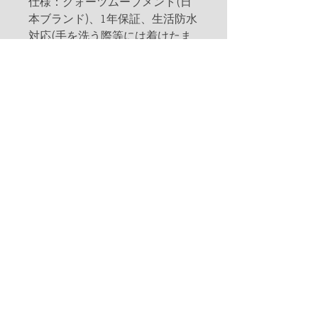
仕様：クォーツムーブメント(日
本ブランド)、1年保証、生活防水
対応(手を洗う際等には着けたま
までご使用いただけます)
※完全防水ではございません。
(シャワー、プール等では使用で
きません)
素材：本体/Olivewood(オリー
ブ)、合金、ミネラルガラス、バ
ンド/本革
Designed in Germany
Assembled in China
※天然素材を使用しております
為、商品により多少の色目の濃
淡、質感等において違いがある場
合がございます。