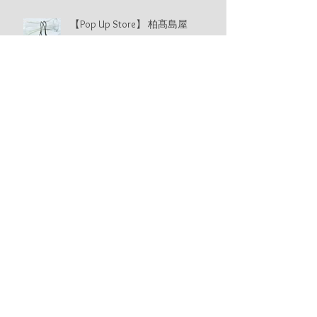
【Pop Up Store】 柏髙島屋
【Pop Up Store】 高崎髙島屋
【イタリアフェア】阪急うめだ本
店
【期間限定店】デパートリウボウ