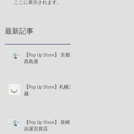
ここに表示されます。
最新記事
【Pop Up Store】 京都
髙島屋
【Pop Up Store】札幌三
越
【Pop Up Store】 長崎
浜屋百貨店