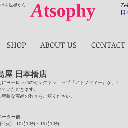
A
tsophy
だけを世界から
Ze
日
SHOP
ABOUT US
CONTACT
島屋 日本橋店
んにヨーロッパのセレクトショップ『アトソフィー』が、1
せていただきます。
の素敵な商品の数々をご覧ください。
ベーター前
日(火)　10時30分～19時30分