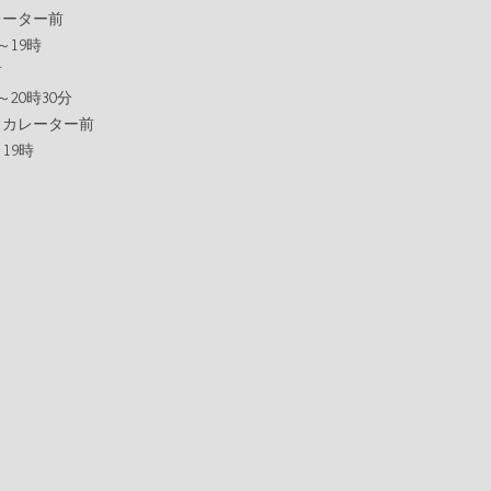
レーター前
19時   
前
20時30分   
スカレーター前
9時   