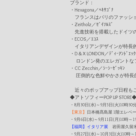
ブランド：
・Hexagona／ﾍｷｻｺﾞﾅ　     
　フランスはパリのファッシ
・Zeitholz／ｾﾞｲｿﾙｽﾞ　　  
　先進技術を搭載したドイツ
・ECOS／ｴｺｽ
　イタリアンデザインが特長
・D＆X LONDON／ﾃﾞｨｰｱﾝﾄﾞｴｯｸ
　 ロンドン発のエレガントな
・CC Zecchin／ｼｰｼｰｾﾞｯｷﾝ   
　 圧倒的な色鮮やかさが特長
　近々のポップアップ日程も
◆アトソフィーPOP UP STORE
・8月30日(水)～9月5日(火)10時30分
【東京】
日本橋髙島屋 1階エレベ
・9月6日(水)～9月11日(月)10時～19時
【福岡】イタリア展
岩田屋久留米
・9月27日(水)～10月3日(火)10時～19