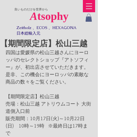
​良いものだけを世界から
A
tsophy
Zeitholz 、ECOS 、HEXAGONA
日本総輸入元​​
【期間限定店】松山三越
四国は愛媛県の松山三越さんにヨーロ
ッパのセレクトショップ『アトソフィ
ー』が、初出店させていただきます。
是非、この機会にヨーロッパの素敵な
商品の数々をご覧ください。
【期間限定店】松山三越
売場：松山三越 アトリウムコート 大街
道側入口前
販売期間：10月17日(火)～10月22日
(日)　10時～19時   ※最終日は17時ま
で