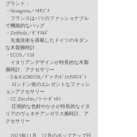
ブランド：
・Hexagona／ﾍｷｻｺﾞﾅ　     
　フランスはパリのファッショナブル
で機能的なバッグ
・Zeitholz／ｾﾞｲｿﾙｽﾞ　　  
　先進技術を搭載したドイツのモダン
な木製腕時計
・ECOS／ｴｺｽ
　イタリアンデザインが特長的な木製
腕時計、アクセサリー
・D＆X LONDON／ﾃﾞｨｰｱﾝﾄﾞｴｯｸｽﾛﾝﾄﾞﾝ
　 ロンドン発のエレガントなファッシ
ョンアクセサリー
・CC Zecchin／ｼｰｼｰｾﾞｯｷﾝ   
　 圧倒的な色鮮やかさが特長的なイタ
リアのヴェネチアンガラス腕時計、ア
クセサリー 
　2023年11月、12月のポップアップ日