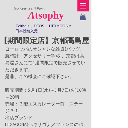
​良いものだけを世界から
A
tsophy
Zeitholz 、ECOS 、HEXAGONA
日本総輸入元​​
【期間限定店】京都髙島屋
ヨーロッパのオシャレな雑貨(バッグ、
腕時計、アクセサリー等)を、京都は髙
島屋さんにて1週間限定で販売させてい
ただきます。
是非、この機会にご確認下さい。
販売期間：5月1日(水)～5月7日(火)10時
～20時
売場：３階エスカレーター前　ステー
ジ３１
出店ブランド：
HEXAGONA(ヘキサゴナ／フランスのパ