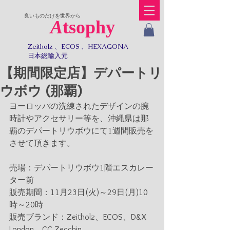
​良いものだけを世界から
A
tsophy
Zeitholz 、ECOS 、HEXAGONA
日本総輸入元​​
【期間限定店】デパートリ
ウボウ (那覇)
ヨーロッパの洗練されたデザインの腕
時計やアクセサリー等を、沖縄県は那
覇のデパートリウボウにて1週間販売を
させて頂きます。
売場：デパートリウボウ1階エスカレー
ター前
販売期間：11月23日(火)～29日(月)10
時～20時
販売ブランド：Zeitholz、ECOS、D&X 
London、CC Zecchin