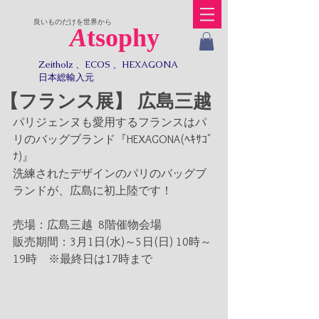
​良いものだけを世界から
A
tsophy
Zeitholz 、ECOS 、HEXAGONA
日本総輸入元​​
【フランス展】 広島三越
パリジェンヌも愛用するフランスはパ
リのバッグブランド『HEXAGONA(ﾍｷｻｺﾞ
ﾅ)』
洗練されたデザインのパリのバッグブ
ランドが、広島に初上陸です！
売場：広島三越  8階催物会場
販売期間：3月1日(水)～5日(日) 10時～
19時　※最終日は17時まで