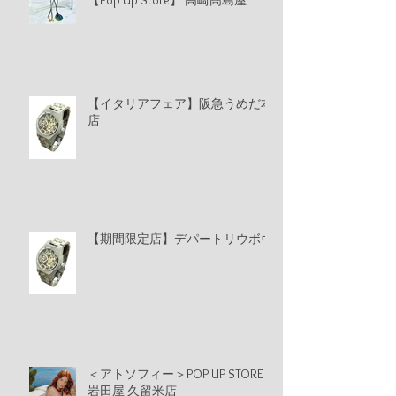
【Pop Up Store】 高崎髙島屋
【イタリアフェア】阪急うめだ本
店
【期間限定店】デパートリウボウ
＜アトソフィー＞POP UP STORE
岩田屋 久留米店