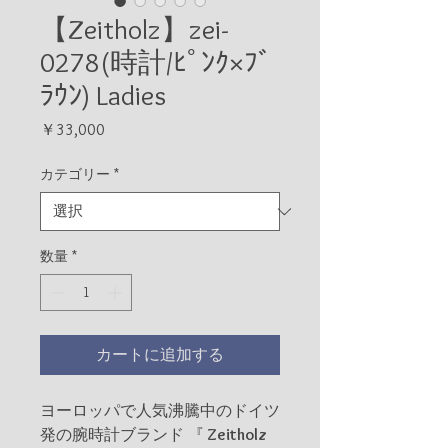
【Zeitholz】zei-
0278(時計/ﾋﾟﾝｸ×ﾌﾞ
ﾗｳﾝ) Ladies
価
￥33,000
格
カテゴリー
*
数量
*
カートに追加する
ヨーロッパで人気沸騰中のドイツ
発の腕時計ブランド 『
Zeitholz