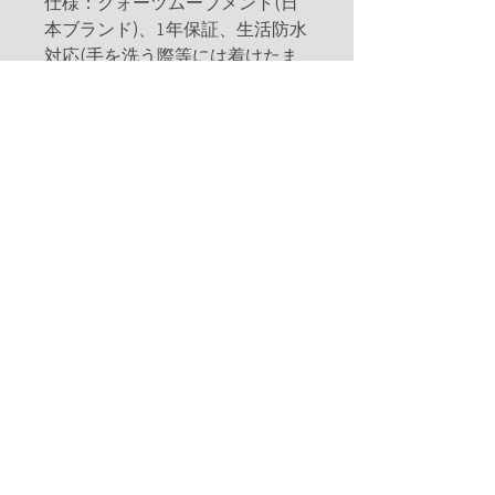
仕様：クォーツムーブメント(日
本ブランド)、1年保証、生活防水
対応(手を洗う際等には着けたま
までご使用いただけます)
※完全防水ではございません。
(シャワー、プール等では使用で
きません)
素材：本体/Walnut(ウォルナッ
ト)、合金、ミネラルガラス、バ
ンド/本革
Designed in Germany
Assembled in China
※天然素材を使用しております
為、商品により多少の色目の濃
淡、質感等において違いがある場
合がございます。