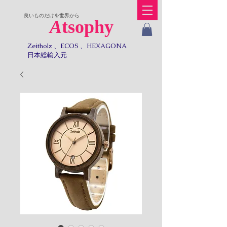
​良いものだけを世界から
A
tsophy
Zeitholz 、ECOS 、HEXAGONA
日本総輸入元​​