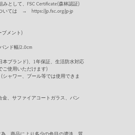
として、FSC Certificate(森林認証)
 https://jp.fsc.org/jp-jp
ーブメント)
ンド幅/2.0cm
日本ブランド)、1年保証、生活防水対応
でご使用いただけます)
(シャワー、プール等では使用できま
ル)、合金、サファイアコートガラス、バン
す為、商品により多少の色目の濃淡、質