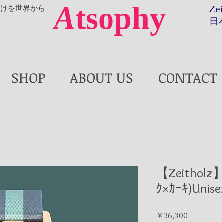
A
tsophy
だけを世界から
Ze
日
SHOP
ABOUT US
CONTACT
【Zeitholz
ｸ×ｶｰｷ)Unise
価
￥36,300