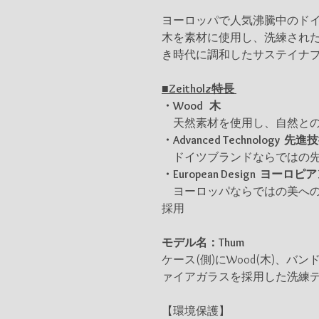
ヨーロッパで人気沸騰中のドイ
木を素材に使用し、洗練され
き時代に調和したサステイナ
■Zeitholz特長
・Wood 木
天然素材を使用し、自然との
・Advanced Technology 先進
ドイツブランドならではの先
・European Design ヨーロ
ヨーロッパならではの美への
採用
モデル名：Thum
ケース(側)にWood(木)、
ァイアガラスを採用した洗練
【環境保護】