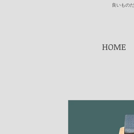
​良いもの
HOME