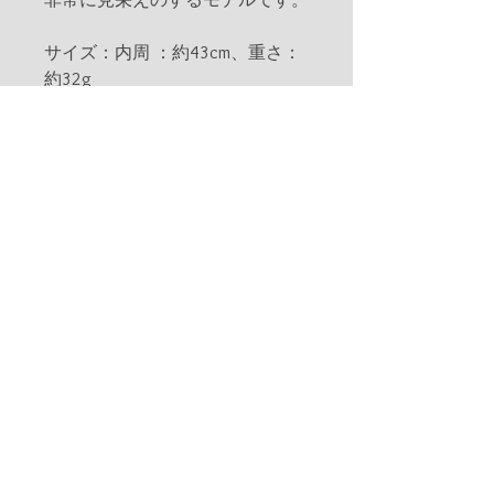
サイズ：内周 ：約43cm、重さ：
約32g
素材：本体：合金(ホワイトゴー
ルドコーティング/DN1250A)、キ
ュービックジルコニア
加工：ゴールドコーティング
※ヨーロッパの厳格な基準に従
い、アレルギーを引き起こす可能
性のある素材であるニッケルは使
用しておりません。
Atsophy Inc.