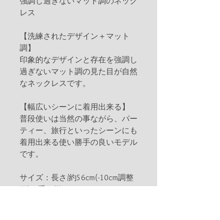
強調し過ぎないマット調のネック
レス
【洗練されたデザイン＋マット
調】
印象的なデザインと存在を強調し
過ぎないマット調の見た目が自然
なネックレスです。
【幅広いシーンに着用出来る】
普段使いは当然の事ながら、パー
ティー、旅行といったシーンにも
着用出来る使い勝手の良いモデル
です。
サイズ：長さ/約56cm(-10cm調整
可)、重さ/約65g
素材：本体：合金