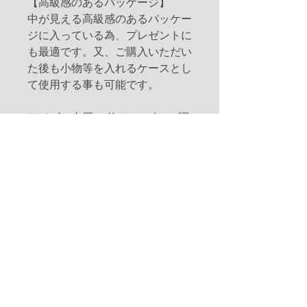
【高級感のあるパッケージ】
中が見える高級感のあるパッケー
ジに入っている為、プレゼントに
も最適です。又、ご購入いただい
た後も小物等を入れるケースとし
て使用する事も可能です。
サイズ：内周 ：約47.5cm(-5cm調
整可)、重さ：約5g
素材：本体：合金(ローズゴール
ドコーティング/DG0031C)、キュ
ービックジルコニア
加工：ゴールドコーティング
※ヨーロッパの厳格な基準に従
い、アレルギーを引き起こす可能
性のある素材であるニッケルは使
用しておりません。